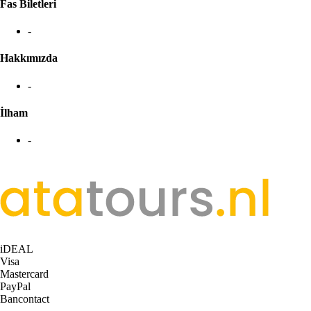
Fas Biletleri
-
Hakkımızda
-
İlham
-
iDEAL
Visa
Mastercard
PayPal
Bancontact